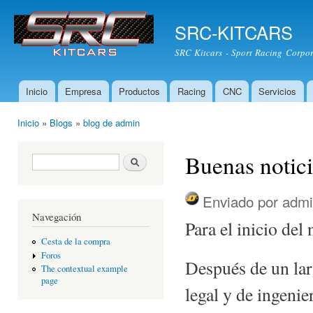
Pas
con
SRC-KITCARS
prin
SRC Kitcars - Sport Racing Corpor
Inicio
Empresa
Productos
Racing
CNC
Servicios
Menú principal
Inicio
»
Blogs
»
blog de admin
Usted está aquí
Buenas notici
Formulario de búsqueda
Buscar
Enviado por
admi
Navegación
Para el inicio de
Cesta de la compra
Foros
Después de un lar
The contextual example
page
legal y de ingenie