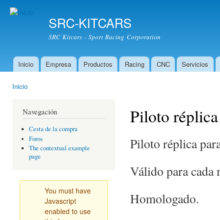
Pas
con
SRC-KITCARS
prin
SRC Kitcars - Sport Racing Corporation
Inicio
Empresa
Productos
Racing
CNC
Servicios
Menú principal
Inicio
Usted está aquí
Piloto réplic
Navegación
Cesta de la compra
Foros
Piloto réplica par
The contextual example
page
Válido para cada 
You must have
Homologado.
Javascript
enabled to use