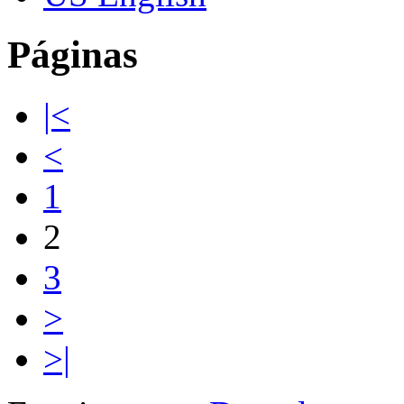
Páginas
|<
<
1
2
3
>
>|