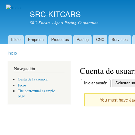
Pas
con
SRC-KITCARS
prin
SRC Kitcars - Sport Racing Corporation
Inicio
Empresa
Productos
Racing
CNC
Servicios
Menú principal
Inicio
Usted está aquí
Cuenta de usuar
Navegación
Cesta de la compra
Iniciar sesión
(solapa activa)
Solicitar 
Foros
Solapas principales
The contextual example
page
You must have Java